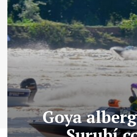
Goya alberg
Surubí c