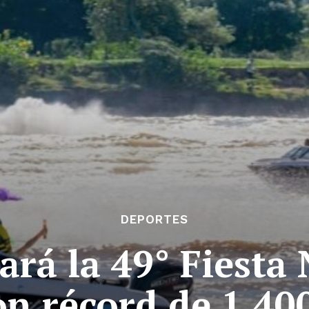
DEPORTES
ará la 49° Fiesta 
on récord de 1.40