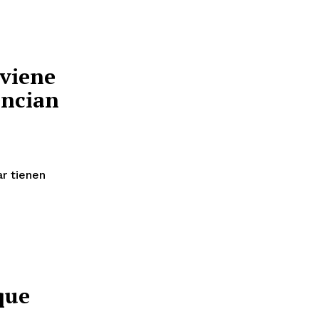
viene
encian
ar tienen
que