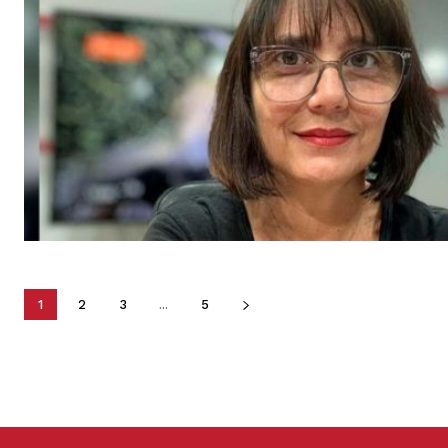
1
2
3
...
5