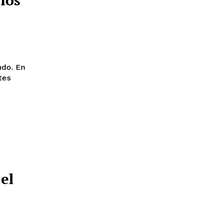
los
ndo. En
tes
el