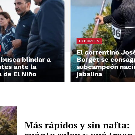
DEPORTES
El correntino Jos
 busca blindar a
Borget se consag
ntes ante la
subcampeón naci
a de El Niño
jabalina
Más rápidos y sin nafta: