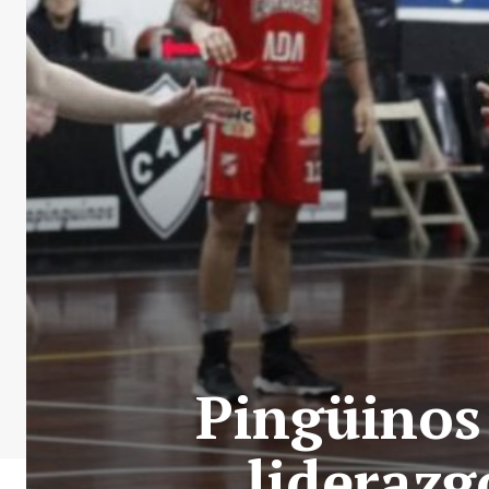
Pingüinos 
lideraz