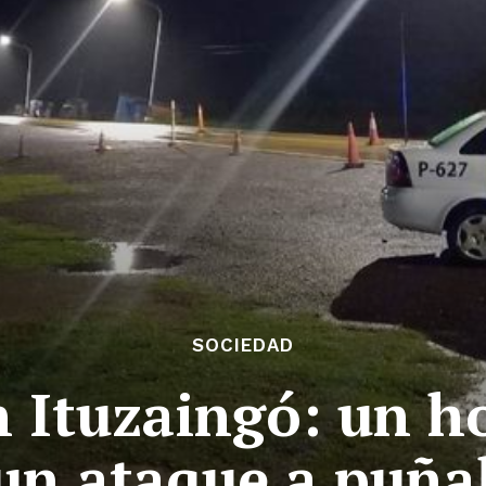
SOCIEDAD
n Ituzaingó: un 
 un ataque a puña