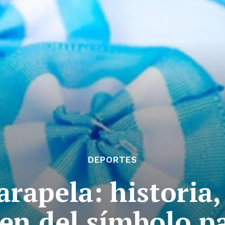
DEPORTES
arapela: historia,
en del símbolo p