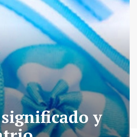
 significado y
atrio