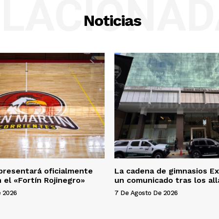
ELACIONAD
Noticias
presentará oficialmente
La cadena de gimnasios Ex
 el «Fortín Rojinegro»
un comunicado tras los al
e 2026
7 De Agosto De 2026