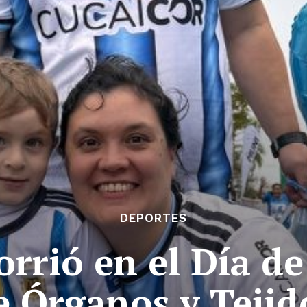
DEPORTES
orrió en el Día d
e Órganos y Tejid