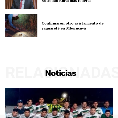
Sociedad Rural más federal
Confirmaron otro avistamiento de
yaguareté en Mburucuyá
RELACIONADA
Noticias