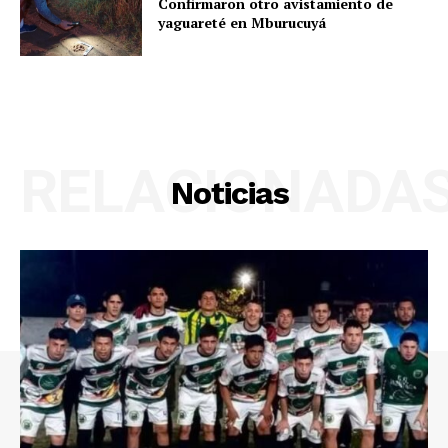
Confirmaron otro avistamiento de
yaguareté en Mburucuyá
RELACIONADA
Noticias