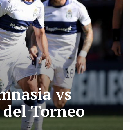
imnasia vs
e del Torneo