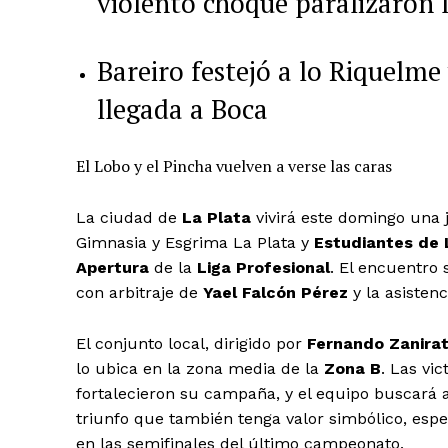
violento choque paralizaron l
Bareiro festejó a lo Riquelme
llegada a Boca
El Lobo y el Pincha vuelven a verse las caras
La ciudad de
La Plata
vivirá este domingo una 
Gimnasia y Esgrima La Plata y
Estudiantes de 
Apertura
de la
Liga Profesional
. El encuentro 
con arbitraje de
Yael Falcón Pérez
y la asisten
El conjunto local, dirigido por
Fernando Zanira
lo ubica en la zona media de la
Zona B
. Las vi
fortalecieron su campaña, y el equipo buscará 
triunfo que también tenga valor simbólico, espe
en las semifinales del último campeonato.