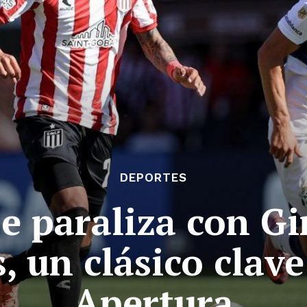
DEPORTES
se paraliza con G
, un clásico clav
Apertura