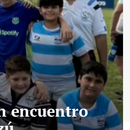
n encuentro
zú