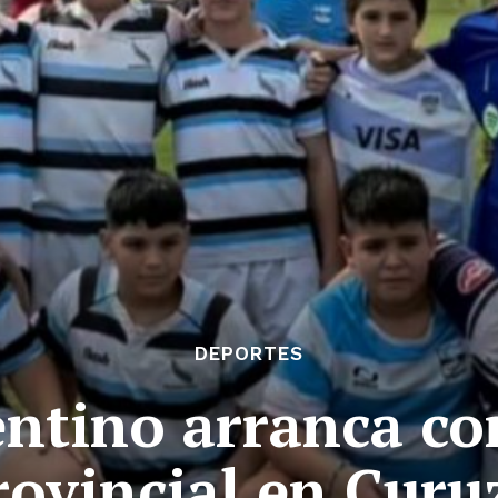
DEPORTES
entino arranca co
rovincial en Curu