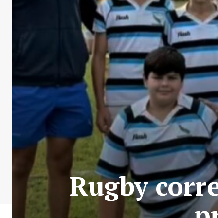
Rugby corr
p