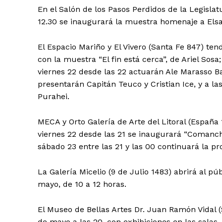
En el Salón de los Pasos Perdidos de la Legislat
12.30 se inaugurará la muestra homenaje a Elsa
El Espacio Mariño y El Vivero (Santa Fe 847) te
con la muestra “El fin está cerca”, de Ariel Sosa;
viernes 22 desde las 22 actuarán Ale Marasso B
presentarán Capitán Teuco y Cristian Ice, y a la
Purahei.
MECA y Orto Galería de Arte del Litoral (España 
viernes 22 desde las 21 se inaugurará “Comanche
sábado 23 entre las 21 y las 00 continuará la p
La Galería Micelio (9 de Julio 1483) abrirá al pú
mayo, de 10 a 12 horas.
El Museo de Bellas Artes Dr. Juan Ramón Vidal
de mayo a las 20, con exhibiciones en las salas J