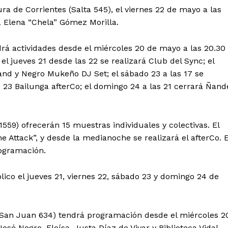
ura de Corrientes (Salta 545), el viernes 22 de mayo a las
 Elena “Chela” Gómez Morilla.
ndrá actividades desde el miércoles 20 de mayo a las 20.30
 el jueves 21 desde las 22 se realizará Club del Sync; el
and y Negro Mukeño DJ Set; el sábado 23 a las 17 se
s 23 Bailunga afterCo; el domingo 24 a las 21 cerrará Ñand
1559) ofrecerán 15 muestras individuales y colectivas. El
 Attack”, y desde la medianoche se realizará el afterCo. E
rogramación.
blico el jueves 21, viernes 22, sábado 23 y domingo 24 de
 (San Juan 634) tendrá programación desde el miércoles 2
osé Negro, Eloísa, Justa Díaz de Vivar y Biblioteca Vidal.