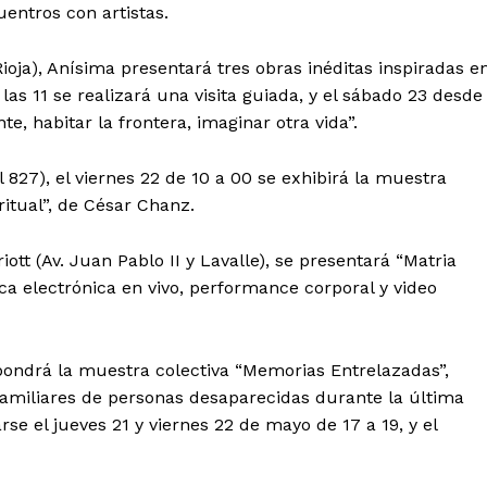
uentros con artistas.
Rioja), Anísima presentará tres obras inéditas inspiradas e
las 11 se realizará una visita guiada, y el sábado 23 desde
e, habitar la frontera, imaginar otra vida”.
 827), el viernes 22 de 10 a 00 se exhibirá la muestra
itual”, de César Chanz.
ott (Av. Juan Pablo II y Lavalle), se presentará “Matria
ca electrónica en vivo, performance corporal y video
xpondrá la muestra colectiva “Memorias Entrelazadas”,
y familiares de personas desaparecidas durante la última
rse el jueves 21 y viernes 22 de mayo de 17 a 19, y el